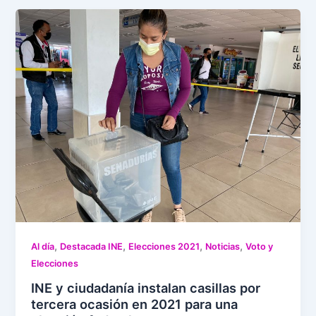
,
,
,
,
Al día
Destacada INE
Elecciones 2021
Noticias
Voto y
Elecciones
INE y ciudadanía instalan casillas por
tercera ocasión en 2021 para una