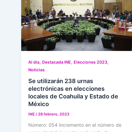
,
,
,
Al día
Destacada INE
Elecciones 2023
Noticias
Se utilizarán 238 urnas
electrónicas en elecciones
locales de Coahuila y Estado de
México
INE
/
28 febrero, 2023
Número: 054 Incremento en el número de