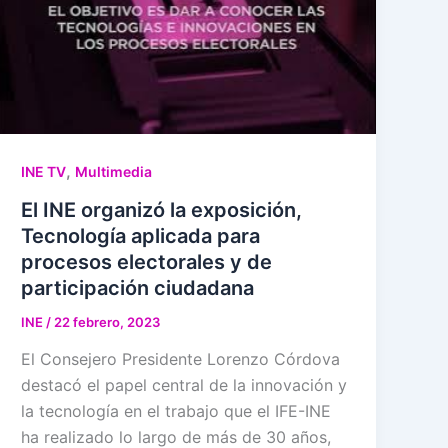
,
INE TV
Multimedia
El INE organizó la exposición,
Tecnología aplicada para
procesos electorales y de
participación ciudadana
INE
/
22 febrero, 2023
El Consejero Presidente Lorenzo Córdova
destacó el papel central de la innovación y
la tecnología en el trabajo que el IFE-INE
ha realizado lo largo de más de 30 años,