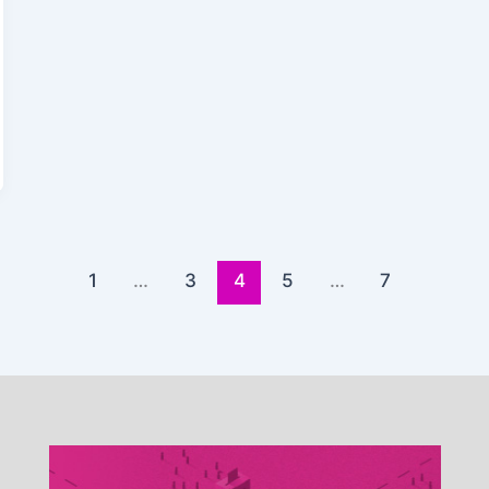
1
…
3
4
5
…
7