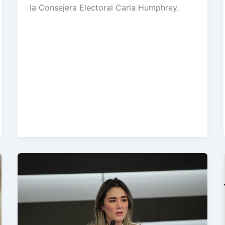
la Consejera Electoral Carla Humphrey.