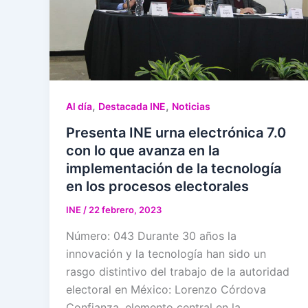
,
,
Al día
Destacada INE
Noticias
Presenta INE urna electrónica 7.0
con lo que avanza en la
implementación de la tecnología
en los procesos electorales
INE
/
22 febrero, 2023
Número: 043 Durante 30 años la
innovación y la tecnología han sido un
rasgo distintivo del trabajo de la autoridad
electoral en México: Lorenzo Córdova
Confianza, elemento central en la