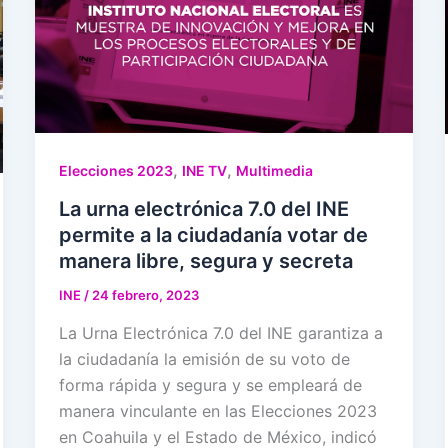
,
,
Elecciones 2023
INE TV
Multimedia
La urna electrónica 7.0 del INE
permite a la ciudadanía votar de
manera libre, segura y secreta
INE
/
24 febrero, 2023
La Urna Electrónica 7.0 del INE garantiza a
la ciudadanía la emisión de su voto de
forma rápida y segura y se empleará de
manera vinculante en las Elecciones 2023
en Coahuila y el Estado de México, indicó