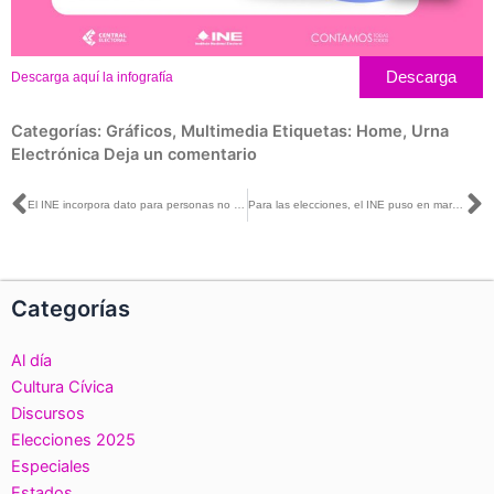
Descarga
Descarga aquí la infografía
Categorías:
Gráficos
,
Multimedia
Etiquetas:
Home
,
Urna
Electrónica
Deja un comentario
Ant
S
El INE incorpora dato para personas no binarias en la Credencial para Votar
Para las elecciones, el INE puso en marcha pruebas piloto para promover el voto de las personas con alguna limitación física o en prisión preventiva
Categorías
Al día
Cultura Cívica
Discursos
Elecciones 2025
Especiales
Estados