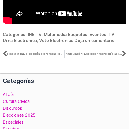
Categorías:
INE TV
,
Multimedia
Etiquetas:
Eventos
,
TV
,
Urna Electrónica
,
Voto Electrónico
Deja un comentario
Ant
S
Presenta INE exposición sobre tecnología aplicada a los procesos electorales
Inauguración: Exposición tecnología aplicada para Procesos Electorales y de Participación Ciudadana.
Categorías
Al día
Cultura Cívica
Discursos
Elecciones 2025
Especiales