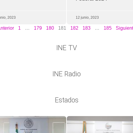
unio, 2023
12 junio, 2023
nterior
1
…
179
180
181
182
183
…
185
Siguien
INE TV
INE Radio
Estados
Página
Página
Página
Página
Página
Página
Página