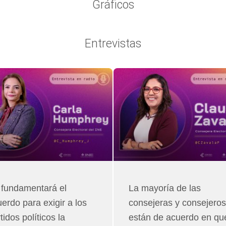
Gráficos
Entrevistas
Página
Página
Página
Página
Página
Página
Página
 fundamentará el
La mayoría de las
erdo para exigir a los
consejeras y consejeros
tidos políticos la
están de acuerdo en qu