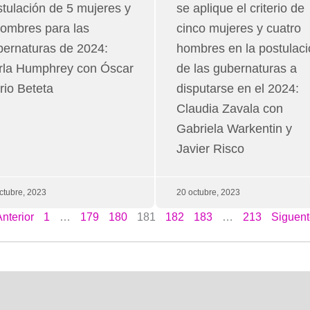
tulación de 5 mujeres y
se aplique el criterio de
hombres para las
cinco mujeres y cuatro
bernaturas de 2024:
hombres en la postulac
rla Humphrey con Óscar
de las gubernaturas a
io Beteta
disputarse en el 2024:
Claudia Zavala con
Gabriela Warkentin y
Javier Risco
ctubre, 2023
20 octubre, 2023
nterior
1
…
179
180
181
182
183
…
213
Siguent