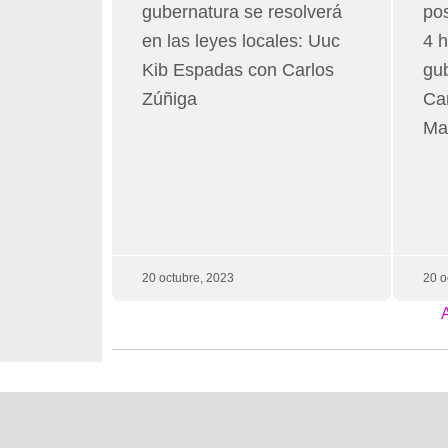
gubernatura se resolverá
pos
en las leyes locales: Uuc
4 
Kib Espadas con Carlos
gu
Zúñiga
Ca
Mar
20 octubre, 2023
20 o
A