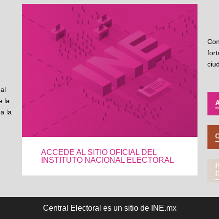
Con
for
ciu
al
 la
a la
ACCEDE AL SITIO OFICIAL DEL
INSTITUTO NACIONAL ELECTORAL
Central Electoral es un sitio de INE.mx