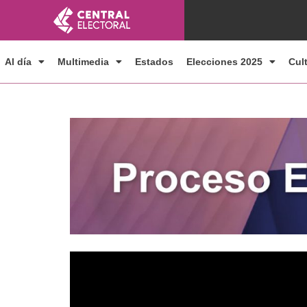
Ir
al
contenido
Al día
Multimedia
Estados
Elecciones 2025
Cul