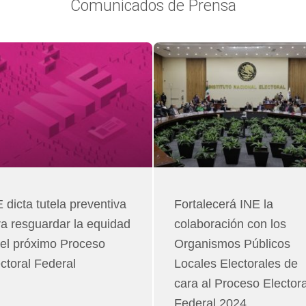
Comunicados de Prensa
Página
Página
Página
Página
Página
Página
Página
 dicta tutela preventiva
Fortalecerá INE la
a resguardar la equidad
colaboración con los
 el próximo Proceso
Organismos Públicos
ctoral Federal
Locales Electorales de
cara al Proceso Electora
Federal 2024