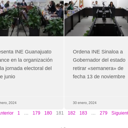
esenta INE Guanajuato
Ordena INE Sinaloa a
nce en la organización
Gobernador del estado
la jornada electoral del
retirar «semanera» de
e junio
fecha 13 de noviembre
nero, 2024
30 enero, 2024
nterior
1
…
179
180
181
182
183
…
279
Siguien