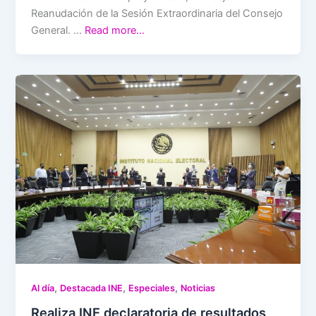
Reanudación de la Sesión Extraordinaria del Consejo
General. …
Read more…
,
,
,
Al día
Destacada INE
Especiales
Noticias
Realiza INE declaratoria de resultados