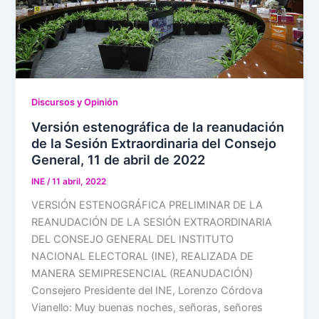
Discursos y Opinión
Versión estenográfica de la reanudación
de la Sesión Extraordinaria del Consejo
General, 11 de abril de 2022
INE
/
11 abril, 2022
VERSIÓN ESTENOGRÁFICA PRELIMINAR DE LA
REANUDACIÓN DE LA SESIÓN EXTRAORDINARIA
DEL CONSEJO GENERAL DEL INSTITUTO
NACIONAL ELECTORAL (INE), REALIZADA DE
MANERA SEMIPRESENCIAL (REANUDACIÓN)
Consejero Presidente del INE, Lorenzo Córdova
Vianello: Muy buenas noches, señoras, señores