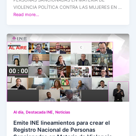
PERSONAS SANCIONADAS EN MATERIA DE
VIOLENCIA POLÍTICA CONTRA LAS MUJERES EN …
Read more…
,
,
Al día
Destacada INE
Noticias
Emite INE lineamientos para crear el
Registro Nacional de Personas