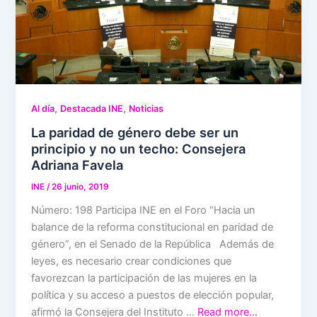
,
,
Al día
Destacada INE
Noticias
La paridad de género debe ser un
principio y no un techo: Consejera
Adriana Favela
INE
/
26 junio, 2019
Número: 198 Participa INE en el Foro “Hacia un
balance de la reforma constitucional en paridad de
género”, en el Senado de la República Además de
leyes, es necesario crear condiciones que
favorezcan la participación de las mujeres en la
política y su acceso a puestos de elección popular,
afirmó la Consejera del Instituto …
Read more…