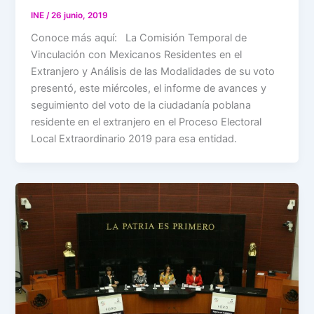
INE
/
26 junio, 2019
Conoce más aquí: La Comisión Temporal de
Vinculación con Mexicanos Residentes en el
Extranjero y Análisis de las Modalidades de su voto
presentó, este miércoles, el informe de avances y
seguimiento del voto de la ciudadanía poblana
residente en el extranjero en el Proceso Electoral
Local Extraordinario 2019 para esa entidad.