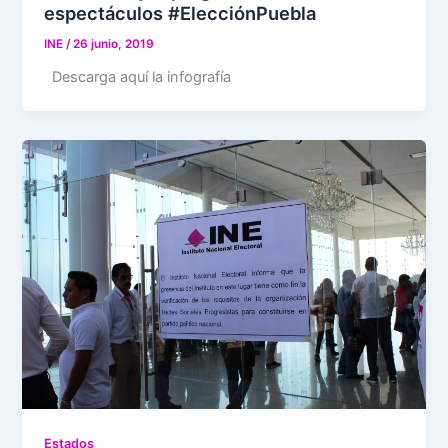
espectáculos #ElecciónPuebla
INE
/
26 junio, 2019
Descarga aquí la infografía
Estados