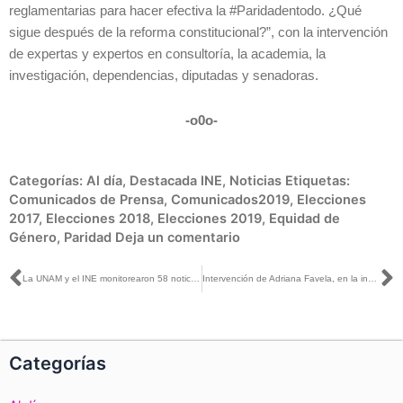
reglamentarias para hacer efectiva la #Paridadentodo. ¿Qué
sigue después de la reforma constitucional?”, con la intervención
de expertas y expertos en consultoría, la academia, la
investigación, dependencias, diputadas y senadoras.
-o0o-
Categorías:
Al día
,
Destacada INE
,
Noticias
Etiquetas:
Comunicados de Prensa
,
Comunicados2019
,
Elecciones
2017
,
Elecciones 2018
,
Elecciones 2019
,
Equidad de
Género
,
Paridad
Deja un comentario
Ant
S
La UNAM y el INE monitorearon 58 noticieros y 3 programas de espectáculos #ElecciónPuebla
Intervención de Adriana Favela, en la inauguración del Foro: Hacia un Balance de la Reforma Constitucional en Paridad de Género
Categorías