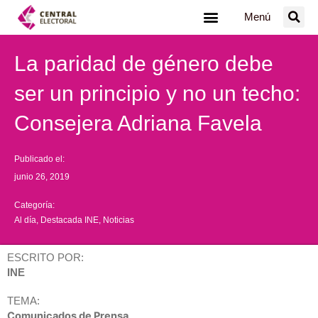
Ir
Menú
al
contenido
La paridad de género debe
ser un principio y no un techo:
Consejera Adriana Favela
Publicado el:
junio 26, 2019
Categoría:
Al día
,
Destacada INE
,
Noticias
ESCRITO POR:
INE
TEMA:
Comunicados de Prensa