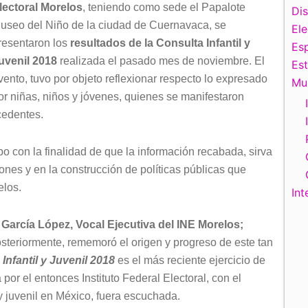
lectoral Morelos
, teniendo como sede el Papalote
Di
useo del Niño de la ciudad de Cuernavaca, se
El
resentaron los
resultados de la Consulta Infantil y
Esp
uvenil 2018
realizada el pasado mes de noviembre. El
Es
vento, tuvo por objeto reflexionar respecto lo expresado
Mu
or niñas, niños y jóvenes, quienes se manifestaron
cedentes.
bo con la finalidad de que la información recabada, sirva
iones y en la construcción de políticas públicas que
elos.
Int
 García López, Vocal Ejecutiva del INE Morelos;
posteriormente, rememoró el origen y progreso de este tan
Infantil y Juvenil 2018
es el más reciente ejercicio de
 por el entonces Instituto Federal Electoral, con el
 y juvenil en México, fuera escuchada.