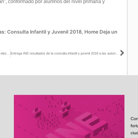
án”, conformado por alumnos del nivel primaria y
as:
Consulta Infantil y Juvenil 2018
,
Home
Deja un
Sigu
Presentan informe de seguimiento al voto desde el exterior para la elección extraordinaria en Puebla
Entrega INE resultados de la consulta infantil y juvenil 2018 a las autoridades de los tres poderes públicos de Guerrero
Con
for
ciu