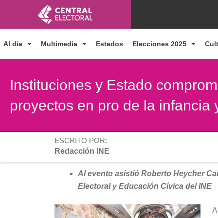
Ir
al
contenido
Al día
Multimedia
Estados
Elecciones 2025
Cul
Instituciones y Estado comprom
proyectos en pro de la infancia
ESCRITO POR:
Redacción INE
Al evento asistió Roberto Heycher Car
Electoral y Educación Cívica del INE
A