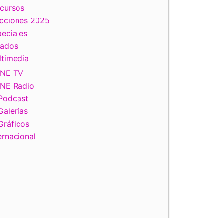
scursos
ecciones 2025
eciales
tados
ltimedia
INE TV
INE Radio
Podcast
Galerías
Gráficos
ernacional