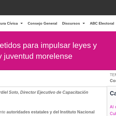
tura Cívica
Consejo General
Discursos
ABC Electoral
etidos para impulsar leyes y
 y juventud morelense
TE
Con
Ca
diel Soto, Director Ejecutivo de Capacitación
Al 
nte
autoridades estatales y del Instituto Nacional
Cul