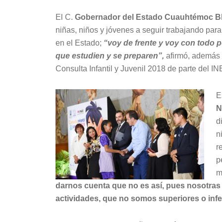
El C.
Gobernador del Estado Cuauhtémoc B
niñas, niños y jóvenes a seguir trabajando para 
en el Estado;
“voy de frente y voy con todo p
que estudien y se preparen”,
afirmó, además d
Consulta Infantil y Juvenil 2018 de parte del IN
E
N
d
n
r
p
m
darnos cuenta que no es así, pues nosotras
actividades, que no somos superiores o infe