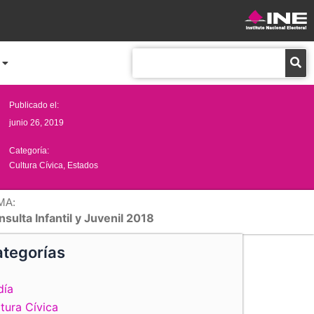
Buscar
Publicado el:
junio 26, 2019
Categoría:
Cultura Cívica
,
Estados
MA:
sulta Infantil y Juvenil 2018
tegorías
día
tura Cívica