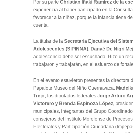
Por su parte
Christian Iñaki Ramírez de la e
experiencia al haber participado en la Consult
favorecer a la niñez, porque la infancia tiene
cuenta.
La titular de la
Secretaría Ejecutiva del Siste
Adolescentes (SIPINNA), Danaé De Nigri Mej
adolescencia debe ser escuchada. Hizo un recon
trabajaron y trabajarán, en el esfuerzo de forta
En el evento estuvieron presentes la directora d
Papalote Museo del Niño Cuernavaca,
Madelk
Trejo;
los diputados federales J
orge Arturo Ar
Victorero y Brenda Espinoza López
, preside
municipales, integrantes del Grupo Coordinador
consejeros del Instituto Morelense de Procesos
Electorales y Participación Ciudadana (Impepa