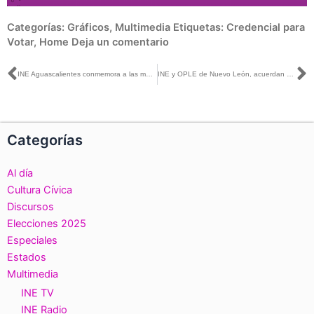
Categorías:
Gráficos
,
Multimedia
Etiquetas:
Credencial para
Votar
,
Home
Deja un comentario
Ant
S
INE Aguascalientes conmemora a las mujeres destacando sus logros en materia electoral
INE y OPLE de Nuevo León, acuerdan directrices de colaboración para las elecciones del 2 de junio
Categorías
Al día
Cultura Cívica
Discursos
Elecciones 2025
Especiales
Estados
Multimedia
INE TV
INE Radio