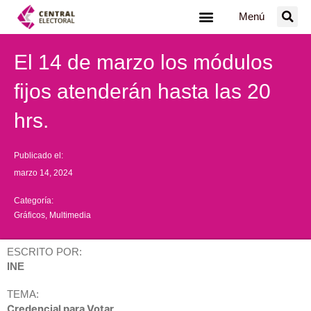
Ir
Menú
al
contenido
El 14 de marzo los módulos
fijos atenderán hasta las 20
hrs.
Publicado el:
marzo 14, 2024
Categoría:
Gráficos
,
Multimedia
ESCRITO POR:
INE
TEMA:
Credencial para Votar