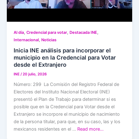
,
,
,
Al día
Credencial para votar
Destacada INE
,
Internacional
Noticias
Inicia INE análisis para incorporar el
municipio en la Credencial para Votar
desde el Extranjero
INE
/
20 julio, 2026
Número: 299 La Comisión del Registro Federal de
Electores del Instituto Nacional Electoral (INE)
presentó el Plan de Trabajo para determinar si es
posible que en la Credencial para Votar desde el
Extranjero se incorpore el municipio de nacimiento
de la persona titular, para que, en su caso, las y los
mexicanos residentes en el …
Read more…