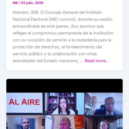
INE
/
23 julio, 2026
Número: 306 El Consejo General del Instituto
Nacional Electoral (INE) conoció, durante su sesión
extraordinaria de este jueves, dos asuntos que
reflejan el compromiso permanente de la institución
con su vocación de servicio a la ciudadanía para la
protección de derechos, el fortalecimiento del
servicio público y la colaboración con otras
autoridades del Estado mexicano, …
Read more…