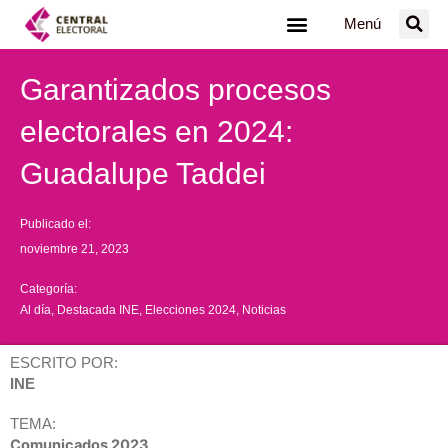
Ir
Menú
al
contenido
Garantizados procesos
electorales en 2024:
Guadalupe Taddei
Publicado el:
noviembre 21, 2023
Categoría:
Al día
,
Destacada INE
,
Elecciones 2024
,
Noticias
ESCRITO POR:
INE
TEMA:
Comunicados 2023