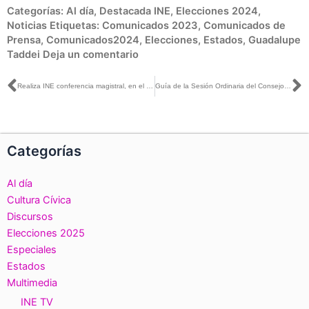
Categorías:
Al día
,
Destacada INE
,
Elecciones 2024
,
Noticias
Etiquetas:
Comunicados 2023
,
Comunicados de
Prensa
,
Comunicados2024
,
Elecciones
,
Estados
,
Guadalupe
Taddei
Deja un comentario
Ant
S
Realiza INE conferencia magistral, en el marco del Día Internacional de la Eliminación de la Violencia contra la Mujer
Guía de la Sesión Ordinaria del Consejo General, 22 de noviembre de 2023
Categorías
Al día
Cultura Cívica
Discursos
Elecciones 2025
Especiales
Estados
Multimedia
INE TV