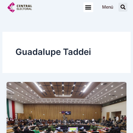
Ir
Menú
al
contenido
Guadalupe Taddei