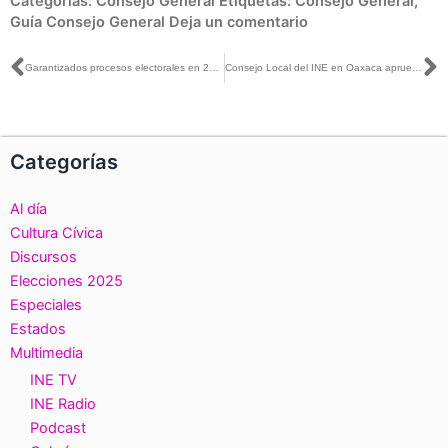
Categorías:
Consejo General
Etiquetas:
Consejo General
,
Guía Consejo General
Deja un comentario
Ant
S
Garantizados procesos electorales en 2024: Guadalupe Taddei
Consejo Local del INE en Oaxaca aprueba la integración de 10 consejos distritales
Categorías
Al día
Cultura Cívica
Discursos
Elecciones 2025
Especiales
Estados
Multimedia
INE TV
INE Radio
Podcast