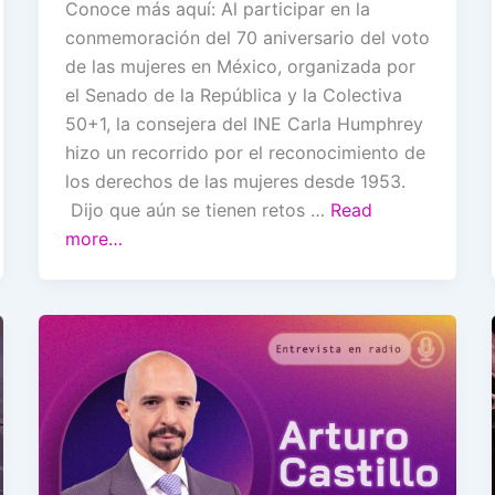
Conoce más aquí: Al participar en la
conmemoración del 70 aniversario del voto
de las mujeres en México, organizada por
el Senado de la República y la Colectiva
50+1, la consejera del INE Carla Humphrey
hizo un recorrido por el reconocimiento de
los derechos de las mujeres desde 1953.
Dijo que aún se tienen retos …
Read
more…