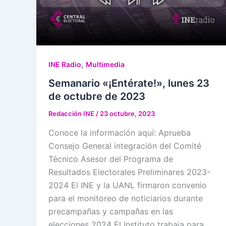
,
INE Radio
Multimedia
Semanario «¡Entérate!», lunes 23
de octubre de 2023
Redacción INE
/
23 octubre, 2023
Conoce la información aquí: Aprueba
Consejo General integración del Comité
Técnico Asesor del Programa de
Resultados Electorales Preliminares 2023-
2024 El INE y la UANL firmaron convenio
para el monitoreo de noticiarios durante
precampañas y campañas en las
elecciones 2024 El Instituto trabaja para