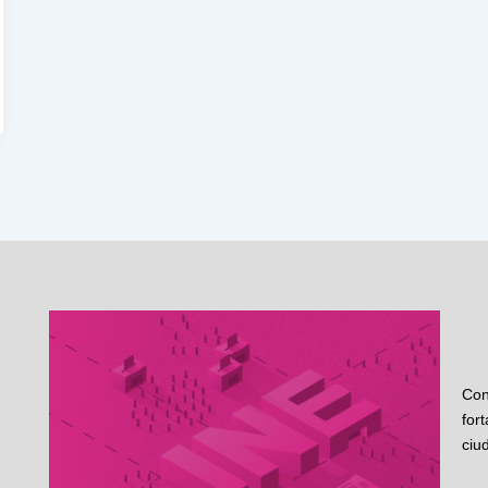
Con
for
ciu