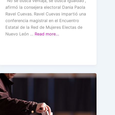
“No se busca ventaja, se busca igualdad”,
afirmó la consejera electoral Dania Paola
Ravel Cuevas. Ravel Cuevas impartió una
conferencia magistral en el Encuentro
Estatal de la Red de Mujeres Electas de
Nuevo León …
Read more…