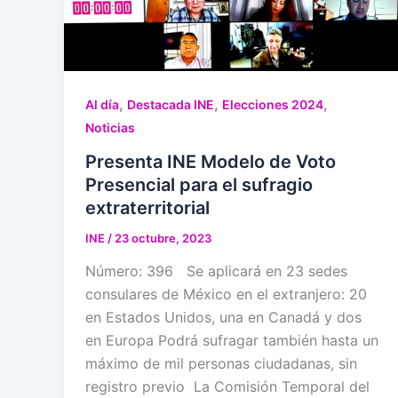
,
,
,
Al día
Destacada INE
Elecciones 2024
Noticias
Presenta INE Modelo de Voto
Presencial para el sufragio
extraterritorial
INE
/
23 octubre, 2023
Número: 396 Se aplicará en 23 sedes
consulares de México en el extranjero: 20
en Estados Unidos, una en Canadá y dos
en Europa Podrá sufragar también hasta un
máximo de mil personas ciudadanas, sin
registro previo La Comisión Temporal del