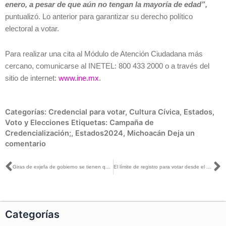
enero, a pesar de que aún no tengan la mayoría de edad”,
puntualizó. Lo anterior para garantizar su derecho político
electoral a votar.
Para realizar una cita al Módulo de Atención Ciudadana más
cercano, comunicarse al INETEL: 800 433 2000 o a través del
sitio de internet:
www.ine.mx
.
Categorías:
Credencial para votar
,
Cultura Cívica
,
Estados
,
Voto y Elecciones
Etiquetas:
Campaña de
Credencialización;
,
Estados2024
,
Michoacán
Deja un
comentario
Ant
S
Giras de exjefa de gobierno se tienen que constreñir a lugares cerrados y dirigidos solamente a la militancia: Arturo Castillo con Ricardo Raphael
El límite de registro para votar desde el extranjero es el 20 de febrero: Arturo Castillo con Juan Carlos Razo
Categorías