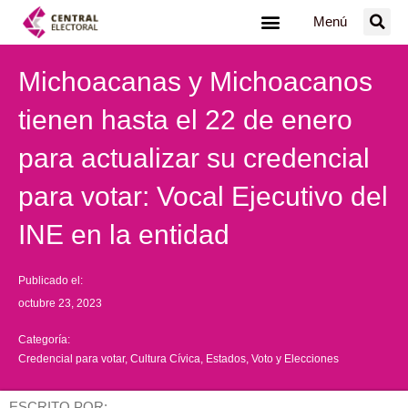
Ir
Menú
al
contenido
Michoacanas y Michoacanos
tienen hasta el 22 de enero
para actualizar su credencial
para votar: Vocal Ejecutivo del
INE en la entidad
Publicado el:
octubre 23, 2023
Categoría:
Credencial para votar
,
Cultura Cívica
,
Estados
,
Voto y Elecciones
ESCRITO POR: