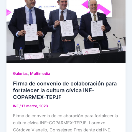
,
Galerías
Multimedia
Firma de convenio de colaboración para
fortalecer la cultura cívica INE-
COPARMEX-TEPJF
INE
/
17 marzo, 2023
Firma de convenio de colaboración para fortalecer la
cultura cívica INE-COPARMEX-TEPJF. Lorenzo
Córdova Vianello, Consejereo Presidente del INE.