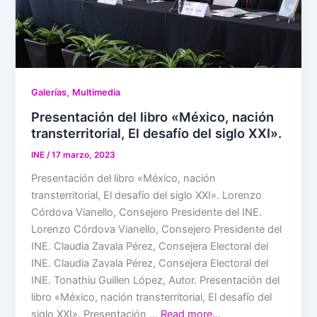
,
Galerías
Multimedia
Presentación del libro «México, nación
transterritorial, El desafío del siglo XXI».
INE
/
17 marzo, 2023
Presentación del libro «México, nación
transterritorial, El desafío del siglo XXI». Lorenzo
Córdova Vianello, Consejero Presidente del INE.
Lorenzo Córdova Vianello, Consejero Presidente del
INE. Claudia Zavala Pérez, Consejera Electoral del
INE. Claudia Zavala Pérez, Consejera Electoral del
INE. Tonathiu Guillen López, Autor. Presentación del
libro «México, nación transterritorial, El desafío del
siglo XXI». Presentación …
Read more…