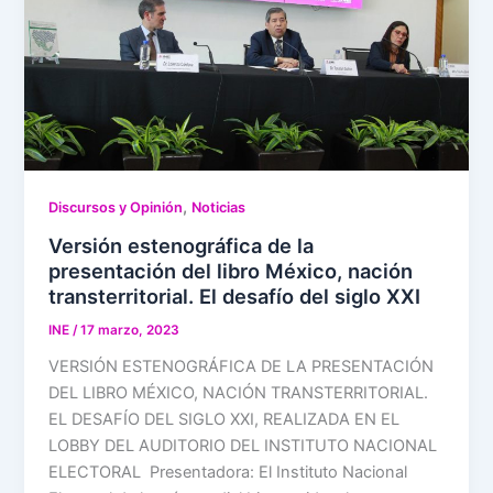
,
Discursos y Opinión
Noticias
Versión estenográfica de la
presentación del libro México, nación
transterritorial. El desafío del siglo XXI
INE
/
17 marzo, 2023
VERSIÓN ESTENOGRÁFICA DE LA PRESENTACIÓN
DEL LIBRO MÉXICO, NACIÓN TRANSTERRITORIAL.
EL DESAFÍO DEL SIGLO XXI, REALIZADA EN EL
LOBBY DEL AUDITORIO DEL INSTITUTO NACIONAL
ELECTORAL Presentadora: El Instituto Nacional