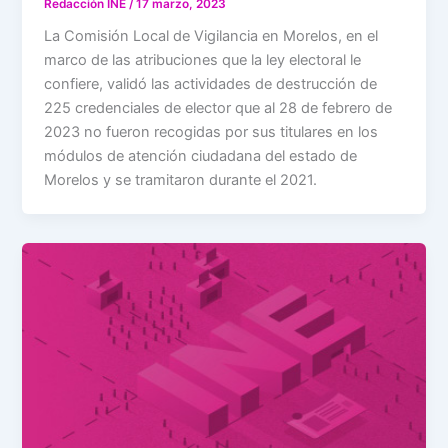
Redacción INE
/
17 marzo, 2023
La Comisión Local de Vigilancia en Morelos, en el
marco de las atribuciones que la ley electoral le
confiere, validó las actividades de destrucción de
225 credenciales de elector que al 28 de febrero de
2023 no fueron recogidas por sus titulares en los
módulos de atención ciudadana del estado de
Morelos y se tramitaron durante el 2021.