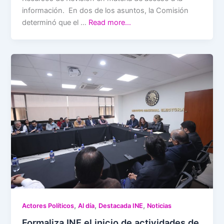
información. En dos de los asuntos, la Comisión
determinó que el …
Read more…
,
,
,
Actores Políticos
Al día
Destacada INE
Noticias
Formaliza INE el inicio de actividades de