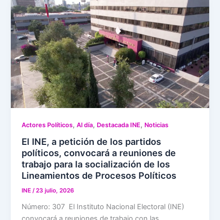
,
,
,
Actores Políticos
Al día
Destacada INE
Noticias
El INE, a petición de los partidos
políticos, convocará a reuniones de
trabajo para la socialización de los
Lineamientos de Procesos Políticos
INE
/
23 julio, 2026
Número: 307 El Instituto Nacional Electoral (INE)
convocará a reuniones de trabajo con las