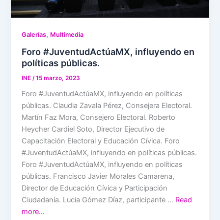
,
Galerías
Multimedia
Foro #JuventudActúaMX, influyendo en
políticas públicas.
INE
/
15 marzo, 2023
Foro #JuventudActúaMX, influyendo en políticas
públicas. Claudia Zavala Pérez, Consejera Electoral.
Martín Faz Mora, Consejero Electoral. Roberto
Heycher Cardiel Soto, Director Ejecutivo de
Capacitación Electoral y Educación Cívica. Foro
#JuventudActúaMX, influyendo en políticas públicas.
Foro #JuventudActúaMX, influyendo en políticas
públicas. Francisco Javier Morales Camarena,
Director de Educación Cívica y Participación
Ciudadanía. Lucia Gómez Díaz, participante …
Read
more…