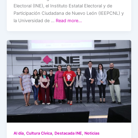
Electoral (INE), el Instituto Estatal Electoral y de
Participación Ciudadana de Nuevo León (IEEPCNL) y
la Universidad de …
Read more…
,
,
,
Al día
Cultura Cívica
Destacada INE
Noticias