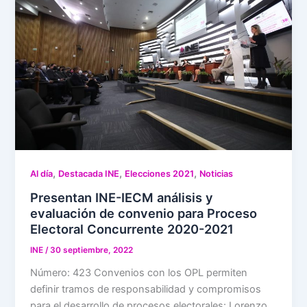
,
,
,
Al día
Destacada INE
Elecciones 2021
Noticias
Presentan INE-IECM análisis y
evaluación de convenio para Proceso
Electoral Concurrente 2020-2021
INE
/
30 septiembre, 2022
Número: 423 Convenios con los OPL permiten
definir tramos de responsabilidad y compromisos
para el desarrollo de procesos electorales: Lorenzo