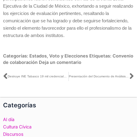
Ejecutiva de la Ciudad de México, exhortando a seguir realizando
los ejercicios de evaluación pertinentes, resaltando la
comunicación que se ha logrado y debe seguirse fortaleciendo,
siendo el elemento favorecedor para ello el profesionalismo de la
estructura de ambos institutos.
Categorías:
Estados
,
Voto y Elecciones
Etiquetas:
Convenio
de colaboración
Deja un comentario
Ant
S
Destruye INE Tabasco 19 mil credenciales de elector
Presentación del Documento de Análisis y Evaluación del Convenio General de Coordinación y Colaboración INE-IECM, para el Proceso Electoral Concurrente 2020-2021.
Categorías
Al día
Cultura Cívica
Discursos