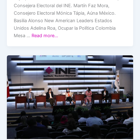
Consejera Electoral del INE. Martín Faz Mora,
Consejero Electoral Mónica Tápia, Aúna México.
Basilia Alonso New American Leaders Estados
Unidos Adelina Roa, Ocupar la Política Colombia
Mesa …
Read more…