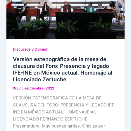
Discursos y Opinión
Versión estenográfica de la mesa de
clausura del Foro: Presencia y legado
IFE-INE en México actual. Homenaje al
Licenciado Zertuche
INE
/
5 septiembre, 2022
VERSIÓN ESTENOGRÁFICA DE LA MESA DE
CLAUSURA DEL FORO: PRESENCIA Y LEGADO IFE-
INE EN MÉXICO ACTUAL. HOMENAJE AL
LICENCIADO FERNANDO ZERTUCHE
Presentadora: Muy buenas tardes. Gracias por