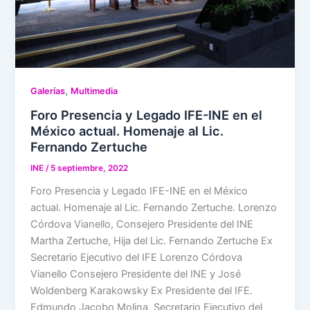
,
Galerías
Multimedia
Foro Presencia y Legado IFE-INE en el
México actual. Homenaje al Lic.
Fernando Zertuche
INE
/
5 septiembre, 2022
Foro Presencia y Legado IFE-INE en el México
actual. Homenaje al Lic. Fernando Zertuche. Lorenzo
Córdova Vianello, Consejero Presidente del INE
Martha Zertuche, Hija del Lic. Fernando Zertuche Ex
Secretario Ejecutivo del IFE Lorenzo Córdova
Vianello Consejero Presidente del INE y José
Woldenberg Karakowsky Ex Presidente del IFE.
Edmundo Jacobo Molina, Secretario Ejecutivo del