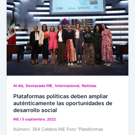
,
,
,
Al día
Destacada INE
Internacional
Noticias
Plataformas políticas deben ampliar
auténticamente las oportunidades de
desarrollo social
INE
/
5 septiembre, 2022
Número: 384 Celebra INE Foro “Plataformas