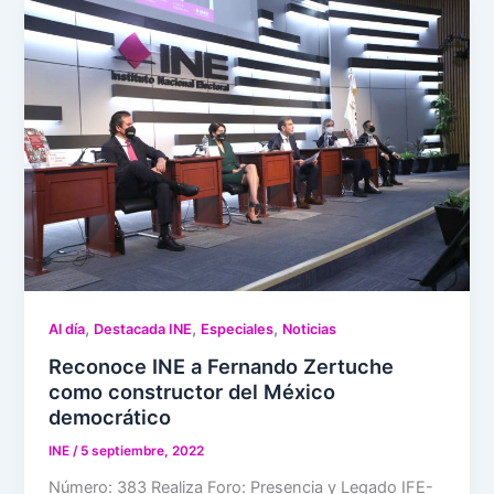
,
,
,
Al día
Destacada INE
Especiales
Noticias
Reconoce INE a Fernando Zertuche
como constructor del México
democrático
INE
/
5 septiembre, 2022
Número: 383 Realiza Foro: Presencia y Legado IFE-