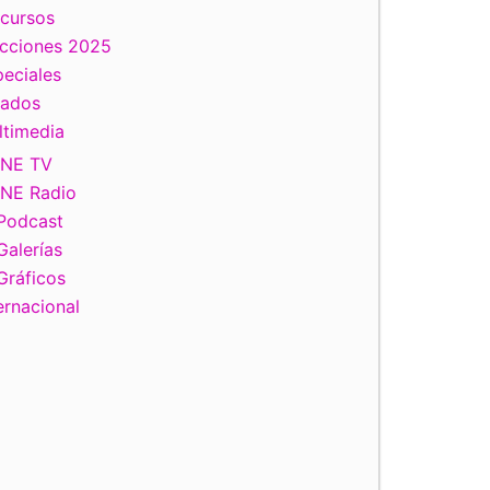
scursos
ecciones 2025
eciales
tados
ltimedia
INE TV
INE Radio
Podcast
Galerías
Gráficos
ernacional