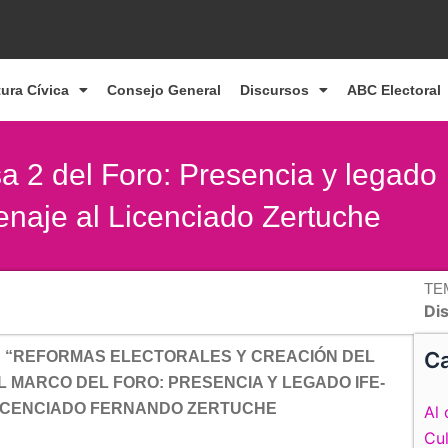
tura Cívica
Consejo General
Discursos
ABC Electoral
a 2 del Foro: Presencia y legado
naje al Licenciado Zertuche
TE
Di
Ca
: “REFORMAS ELECTORALES Y CREACIÓN DEL
L MARCO DEL FORO: PRESENCIA Y LEGADO IFE-
 LICENCIADO FERNANDO ZERTUCHE
Al 
Cul