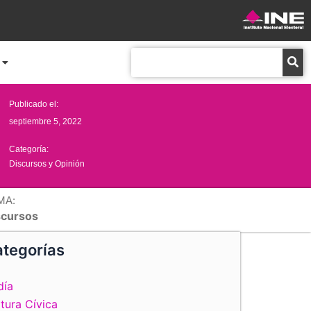
Buscar
Publicado el:
septiembre 5, 2022
Categoría:
Discursos y Opinión
MA:
scursos
tegorías
día
tura Cívica