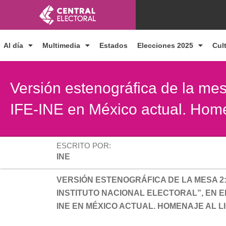
Ir
al
contenido
Al día
Multimedia
Estados
Elecciones 2025
Cul
Versión estenográfica de la mes
IFE-INE en México actual. Home
ESCRITO POR:
INE
VERSIÓN ESTENOGRÁFICA DE LA MESA 2
INSTITUTO NACIONAL ELECTORAL”, EN E
INE EN MÉXICO ACTUAL. HOMENAJE AL