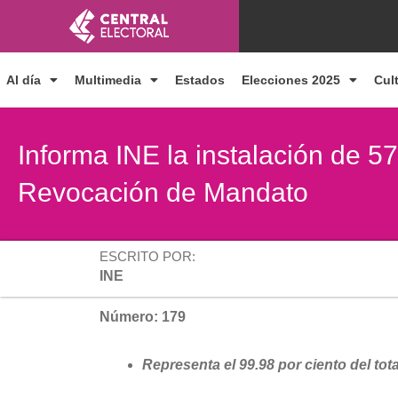
Ir
al
contenido
Al día
Multimedia
Estados
Elecciones 2025
Cul
Informa INE la instalación de 57
Revocación de Mandato
ESCRITO POR:
INE
Número: 179
Representa el 99.98 por ciento del tota