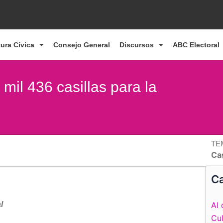
tura Cívica
Consejo General
Discursos
ABC Electoral
 mil 436 casillas para la
TE
Cas
Ca
l
Al 
Cul