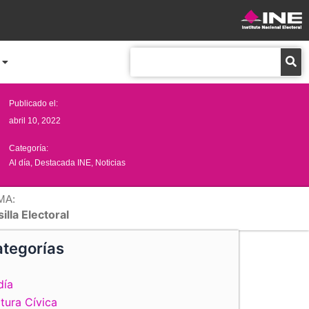
Buscar
Publicado el:
abril 10, 2022
Categoría:
Al día
,
Destacada INE
,
Noticias
MA:
illa Electoral
tegorías
día
tura Cívica