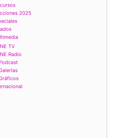
scursos
ecciones 2025
eciales
tados
ltimedia
INE TV
INE Radio
Podcast
Galerías
Gráficos
ernacional