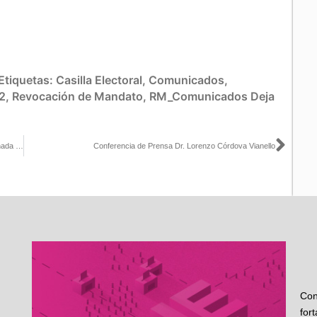
Etiquetas:
Casilla Electoral
,
Comunicados
,
2
,
Revocación de Mandato
,
RM_Comunicados
Deja
Sigu
Conferencia de prensa que ofreció Lorenzo Córdova, sobre la jornada de Revocación de Mandato
Conferencia de Prensa Dr. Lorenzo Córdova Vianello
Con
for