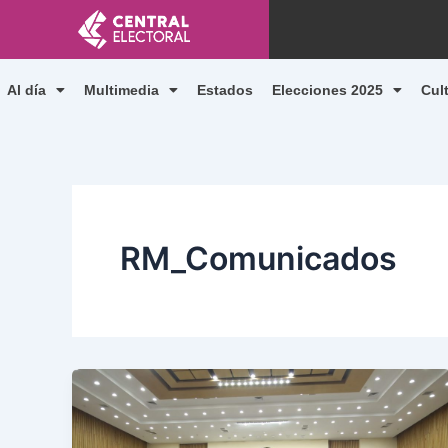
Ir
al
contenido
Al día
Multimedia
Estados
Elecciones 2025
Cul
RM_Comunicados