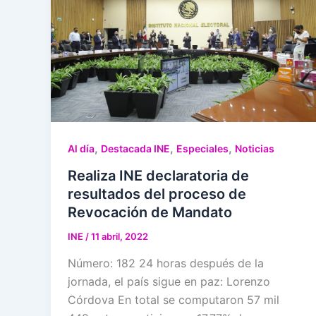
,
,
,
Al día
Destacada INE
Especiales
Noticias
Realiza INE declaratoria de
resultados del proceso de
Revocación de Mandato
INE
/
11 abril, 2022
Número: 182 24 horas después de la
jornada, el país sigue en paz: Lorenzo
Córdova En total se computaron 57 mil