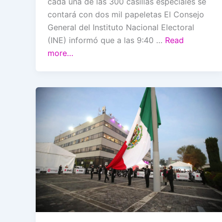
cada una de las 300 casillas especiales se
contará con dos mil papeletas El Consejo
General del Instituto Nacional Electoral
(INE) informó que a las 9:40 …
Read
more…