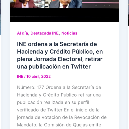
,
,
Al día
Destacada INE
Noticias
INE ordena a la Secretaría de
Hacienda y Crédito Público, en
plena Jornada Electoral, retirar
una publicación en Twitter
INE
/
10 abril, 2022
Número: 177 Ordena a la Secretaría de
Hacienda y Crédito Público retirar una
publicación realizada en su perfil
verificado de Twitter En el inicio de la
jornada de votación de la Revocación de
Mandato, la Comisión de Quejas emite