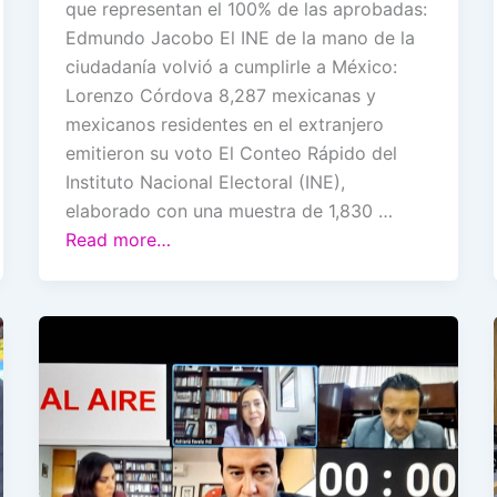
que representan el 100% de las aprobadas:
Edmundo Jacobo El INE de la mano de la
ciudadanía volvió a cumplirle a México:
Lorenzo Córdova 8,287 mexicanas y
mexicanos residentes en el extranjero
emitieron su voto El Conteo Rápido del
Instituto Nacional Electoral (INE),
elaborado con una muestra de 1,830 …
Read more…