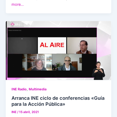
more…
,
INE Radio
Multimedia
Arranca INE ciclo de conferencias «Guía
para la Acción Pública»
INE
/
15 abril, 2021