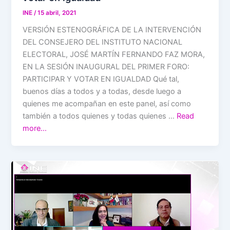
INE
/
15 abril, 2021
VERSIÓN ESTENOGRÁFICA DE LA INTERVENCIÓN
DEL CONSEJERO DEL INSTITUTO NACIONAL
ELECTORAL, JOSÉ MARTÍN FERNANDO FAZ MORA,
EN LA SESIÓN INAUGURAL DEL PRIMER FORO:
PARTICIPAR Y VOTAR EN IGUALDAD Qué tal,
buenos días a todos y a todas, desde luego a
quienes me acompañan en este panel, así como
también a todos quienes y todas quienes …
Read
more…