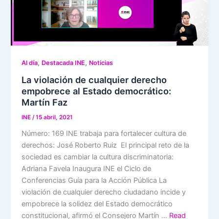
,
,
Al día
Destacada INE
Noticias
La violación de cualquier derecho
empobrece al Estado democrático:
Martín Faz
INE
/
15 abril, 2021
Número: 169 INE trabaja para fortalecer cultura de
derechos: José Roberto Ruiz El principal reto de la
sociedad es cambiar la cultura discriminatoria:
Adriana Favela Inaugura INE el Ciclo de
Conferencias Guía para la Acción Pública La
violación de cualquier derecho ciudadano incide y
empobrece la solidez del Estado democrático
constitucional, afirmó el Consejero Martín …
Read