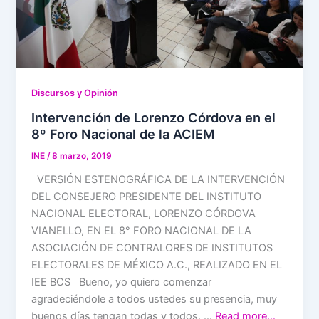
Discursos y Opinión
Intervención de Lorenzo Córdova en el
8º Foro Nacional de la ACIEM
INE
/
8 marzo, 2019
VERSIÓN ESTENOGRÁFICA DE LA INTERVENCIÓN
DEL CONSEJERO PRESIDENTE DEL INSTITUTO
NACIONAL ELECTORAL, LORENZO CÓRDOVA
VIANELLO, EN EL 8° FORO NACIONAL DE LA
ASOCIACIÓN DE CONTRALORES DE INSTITUTOS
ELECTORALES DE MÉXICO A.C., REALIZADO EN EL
IEE BCS Bueno, yo quiero comenzar
agradeciéndole a todos ustedes su presencia, muy
buenos días tengan todas y todos. …
Read more…