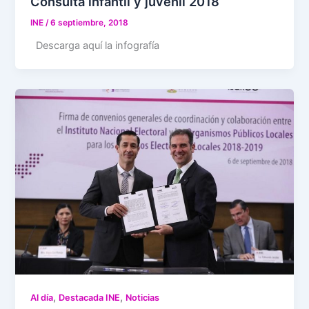
Consulta infantil y juvenil 2018
INE
/
6 septiembre, 2018
Descarga aquí la infografía
,
,
Al día
Destacada INE
Noticias