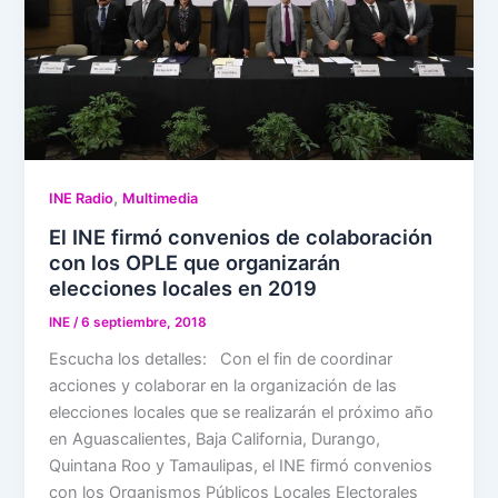
,
INE Radio
Multimedia
El INE firmó convenios de colaboración
con los OPLE que organizarán
elecciones locales en 2019
INE
/
6 septiembre, 2018
Escucha los detalles: Con el fin de coordinar
acciones y colaborar en la organización de las
elecciones locales que se realizarán el próximo año
en Aguascalientes, Baja California, Durango,
Quintana Roo y Tamaulipas, el INE firmó convenios
con los Organismos Públicos Locales Electorales