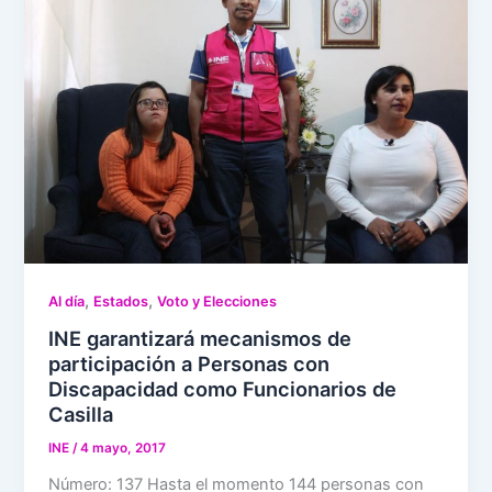
,
,
Al día
Estados
Voto y Elecciones
INE garantizará mecanismos de
participación a Personas con
Discapacidad como Funcionarios de
Casilla
INE
/
4 mayo, 2017
Número: 137 Hasta el momento 144 personas con