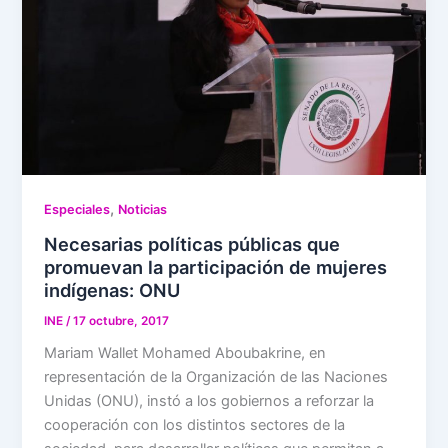
,
Especiales
Noticias
Necesarias políticas públicas que
promuevan la participación de mujeres
indígenas: ONU
INE
/
17 octubre, 2017
Mariam Wallet Mohamed Aboubakrine, en
representación de la Organización de las Naciones
Unidas (ONU), instó a los gobiernos a reforzar la
cooperación con los distintos sectores de la