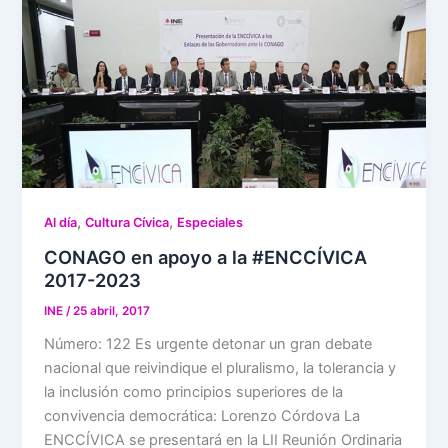
,
,
Al día
Cultura Cívica
Especiales
CONAGO en apoyo a la #ENCCÍVICA
2017-2023
INE
/
25 abril, 2017
Número: 122 Es urgente detonar un gran debate
nacional que reivindique el pluralismo, la tolerancia y
la inclusión como principios superiores de la
convivencia democrática: Lorenzo Córdova La
ENCCÍVICA se presentará en la LII Reunión Ordinaria