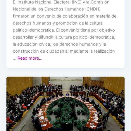
El Instituto Nacional Electoral (INE) y la Comisión
Nacional de los Derechos Humanos (CNDH)
firmaron un convenio de colaboración en materia de
derechos humanos y promoción de la cultura
político-democrática. El convenio tiene por objetivo
desarrollar y difundir la cultura político-democrática,
la educación cívica, los derechos humanos y la
construcción de ciudadanía; mediante la realización
…
Read more…