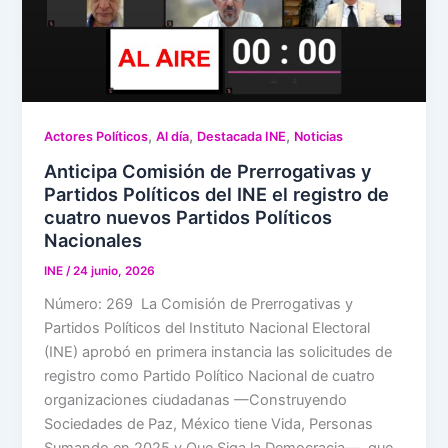
,
,
,
Actores Políticos
Al día
Destacada INE
Noticias
Anticipa Comisión de Prerrogativas y
Partidos Políticos del INE el registro de
cuatro nuevos Partidos Políticos
Nacionales
INE
/
24 junio, 2026
Número: 269 La Comisión de Prerrogativas y
Partidos Políticos del Instituto Nacional Electoral
(INE) aprobó en primera instancia las solicitudes de
registro como Partido Político Nacional de cuatro
organizaciones ciudadanas —Construyendo
Sociedades de Paz, México tiene Vida, Personas
Sumando en 2025 y Que Siga la Democracia—, que