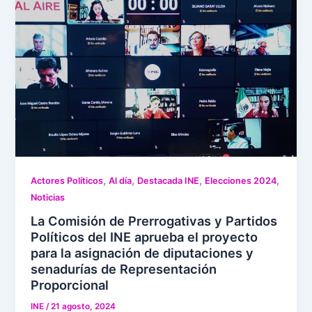
,
,
,
,
Actores Políticos
Al día
Destacada INE
Elecciones 2024
Noticias
La Comisión de Prerrogativas y Partidos
Políticos del INE aprueba el proyecto
para la asignación de diputaciones y
senadurías de Representación
Proporcional
INE
/
21 agosto, 2024