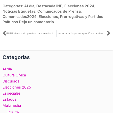
Categorías:
Al día
,
Destacada INE
,
Elecciones 2024
,
Noticias
Etiquetas:
Comunicados de Prensa
,
Comunicados2024
,
Elecciones
,
Prerrogativas y Partidos
Políticos
Deja un comentario
Ant
S
El INE tiene todo previsto para instalar las casillas el próximo domingo: Claudia Zavala con Carmen Aristegui
La ciudadanía ya se apropió de la elección: Miguel Ángel Patiño con Anya Negrete y Martín Martínez
Categorías
Al día
Cultura Cívica
Discursos
Elecciones 2025
Especiales
Estados
Multimedia
INE TV