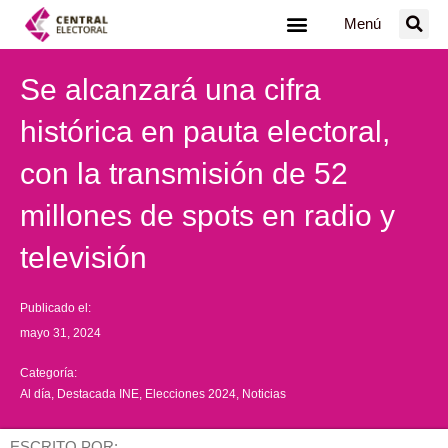
Ir
Menú
al
contenido
Se alcanzará una cifra
histórica en pauta electoral,
con la transmisión de 52
millones de spots en radio y
televisión
Publicado el:
mayo 31, 2024
Categoría:
Al día
,
Destacada INE
,
Elecciones 2024
,
Noticias
ESCRITO POR: