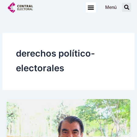
Ir
Menú
al
contenido
derechos político-
electorales