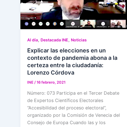
,
,
Al día
Destacada INE
Noticias
Explicar las elecciones en un
contexto de pandemia abona a la
certeza entre la ciudadanía:
Lorenzo Córdova
INE
/
16 febrero, 2021
Número: 073 Participa en el Tercer Debate
de Expertos Científicos Electorales
“Accesibilidad del proceso electoral”,
organizado por la Comisión de Venecia del
Consejo de Europa Cuando las y los