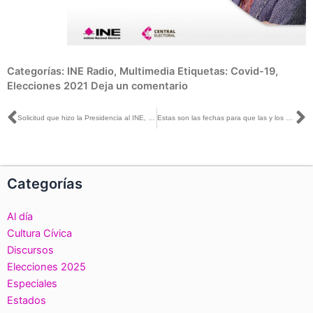
Categorías:
INE Radio
,
Multimedia
Etiquetas:
Covid-19
,
Elecciones 2021
Deja un comentario
Ant
S
Solicitud que hizo la Presidencia al INE, para informar sobre la pandemia, no llegó por el conducto adecuado: Ciro Murayama
Estas son las fechas para que las y los aspirantes a candidaturas independientes reúnan el apoyo ciudadano
Categorías
Al día
Cultura Cívica
Discursos
Elecciones 2025
Especiales
Estados