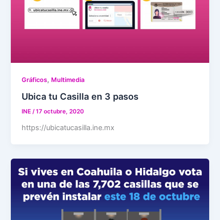
,
Gráficos
Multimedia
Ubica tu Casilla en 3 pasos
INE
/
17 octubre, 2020
https://ubicatucasilla.ine.mx