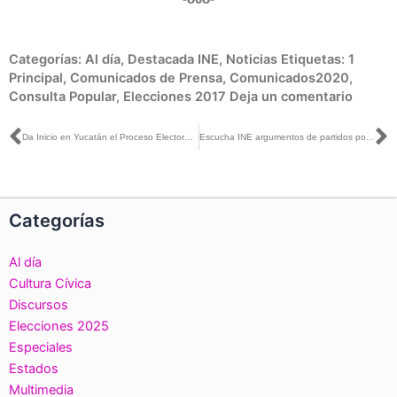
Categorías:
Al día
,
Destacada INE
,
Noticias
Etiquetas:
1
Principal
,
Comunicados de Prensa
,
Comunicados2020
,
Consulta Popular
,
Elecciones 2017
Deja un comentario
Ant
S
Da Inicio en Yucatán el Proceso Electoral Federal 2020-2021
Escucha INE argumentos de partidos políticos sobre normas de paridad en gubernaturas
Categorías
Al día
Cultura Cívica
Discursos
Elecciones 2025
Especiales
Estados
Multimedia