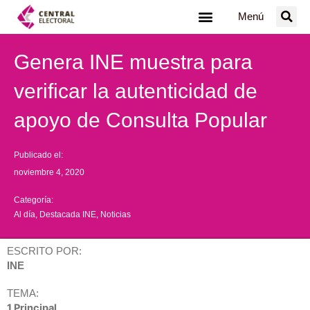
Ir
Menú
al
contenido
Genera INE muestra para
verificar la autenticidad de
apoyo de Consulta Popular
Publicado el:
noviembre 4, 2020
Categoría:
Al día
,
Destacada INE
,
Noticias
ESCRITO POR:
INE
TEMA:
1 Principal