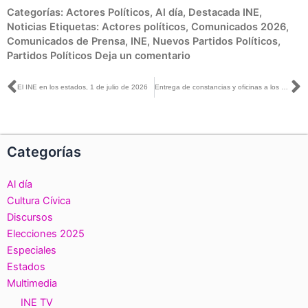
Categorías:
Actores Políticos
,
Al día
,
Destacada INE
,
Noticias
Etiquetas:
Actores políticos
,
Comunicados 2026
,
Comunicados de Prensa
,
INE
,
Nuevos Partidos Políticos
,
Partidos Políticos
Deja un comentario
Ant
S
El INE en los estados, 1 de julio de 2026
Entrega de constancias y oficinas a los nuevos Partidos Políticos Nacionales Somo México y PAZ.
Categorías
Al día
Cultura Cívica
Discursos
Elecciones 2025
Especiales
Estados
Multimedia
INE TV