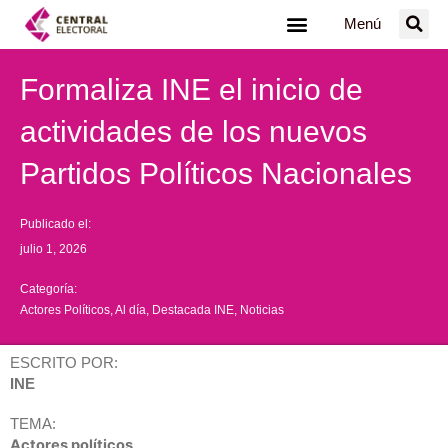
Ir
Menú
al
contenido
Formaliza INE el inicio de
actividades de los nuevos
Partidos Políticos Nacionales
Publicado el:
julio 1, 2026
Categoría:
Actores Políticos
,
Al día
,
Destacada INE
,
Noticias
ESCRITO POR:
INE
TEMA:
Actores políticos