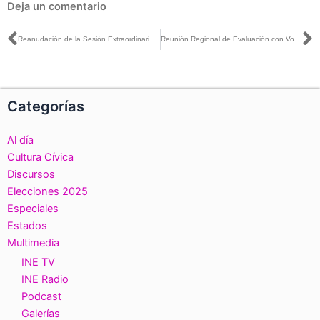
Deja un comentario
Ant
S
Reanudación de la Sesión Extraordinaria del 31 de octubre y Sesión Extraordinaria urgente del Consejo General, 4 de noviembre de 2025.
Reunión Regional de Evaluación con Vocalías Locales y Distritales.
Categorías
Al día
Cultura Cívica
Discursos
Elecciones 2025
Especiales
Estados
Multimedia
INE TV
INE Radio
Podcast
Galerías