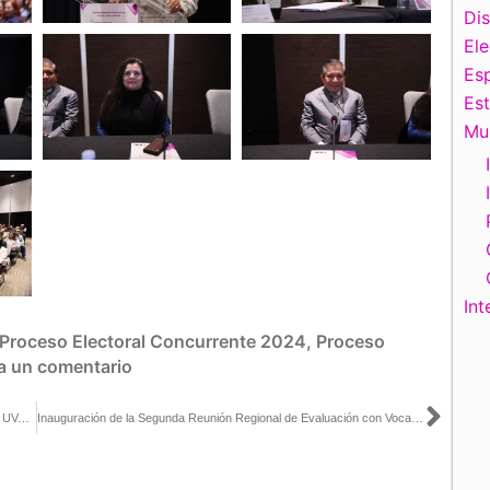
Di
El
Esp
Es
Mu
Int
Proceso Electoral Concurrente 2024
,
Proceso
a un comentario
Sigu
Urnas electrónicas del INE, presentes en elección de altares en la UVAQ Pátzcuaro, Michoacán
Inauguración de la Segunda Reunión Regional de Evaluación con Vocalías Locales y Distritales