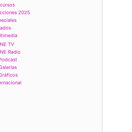
scursos
ecciones 2025
eciales
tados
ltimedia
INE TV
INE Radio
Podcast
Galerías
Gráficos
ernacional
iente