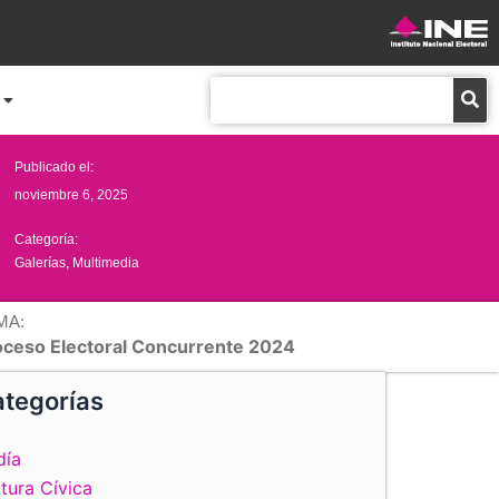
Buscar
Publicado el:
noviembre 6, 2025
Categoría:
Galerías
,
Multimedia
MA:
oceso Electoral Concurrente 2024
tegorías
día
tura Cívica