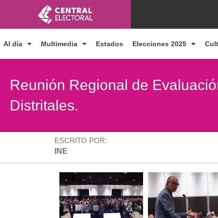
Ir
al
contenido
Al día
Multimedia
Estados
Elecciones 2025
Cul
Reunión Regional de Evaluació
Distritales.
ESCRITO POR:
INE