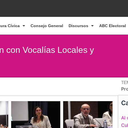
tura Cívica
Consejo General
Discursos
ABC Electoral
n con Vocalías Locales y
TE
Pr
Ca
Al 
Cul