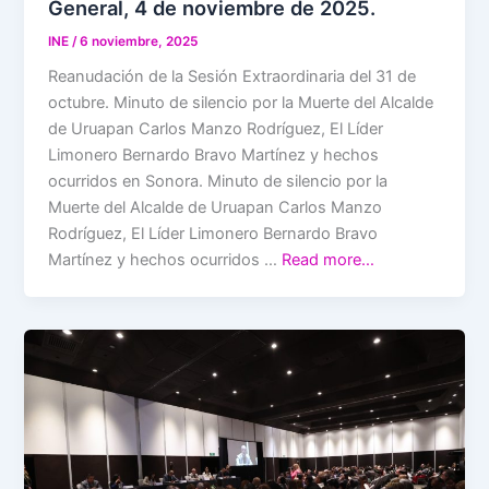
General, 4 de noviembre de 2025.
INE
/
6 noviembre, 2025
Reanudación de la Sesión Extraordinaria del 31 de
octubre. Minuto de silencio por la Muerte del Alcalde
de Uruapan Carlos Manzo Rodríguez, El Líder
Limonero Bernardo Bravo Martínez y hechos
ocurridos en Sonora. Minuto de silencio por la
Muerte del Alcalde de Uruapan Carlos Manzo
Rodríguez, El Líder Limonero Bernardo Bravo
Martínez y hechos ocurridos …
Read more…