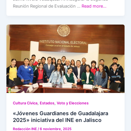
Reunión Regional de Evaluación …
Read more…
,
,
Cultura Cívica
Estados
Voto y Elecciones
«Jóvenes Guardianes de Guadalajara
2025» iniciativa del INE en Jalisco
Redacción INE
/
6 noviembre, 2025