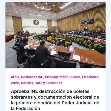
,
,
,
Al día
Destacada INE
Elección Poder Judicial
Elecciones
,
,
2025
Noticias
Voto y Elecciones
Aprueba INE destrucción de boletas
sobrantes y documentación electoral de
la primera elección del Poder Judicial de
la Federación