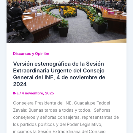
Discursos y Opinión
Versión estenográfica de la Sesión
Extraordinaria Urgente del Consejo
General del INE, 4 de noviembre de
2024
INE
/
4 noviembre, 2025
Consejera Presidenta del INE, Guadalupe Taddei
Zavala: Buenas tardes a todas y todos. Señores
consejeros y señoras consejeras, representantes de
los partidos políticos y del Poder Legislativo,
iniciamos la Sesión Extraordinaria del Consejo