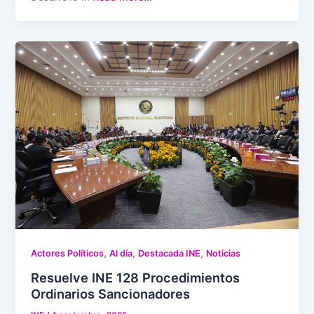
,
,
,
Actores Políticos
Al día
Destacada INE
Noticias
Resuelve INE 128 Procedimientos
Ordinarios Sancionadores