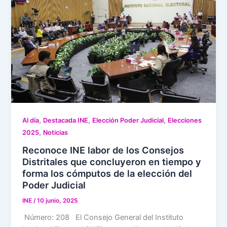
,
,
,
Al día
Destacada INE
Elección Poder Judicial
Elecciones
,
2025
Noticias
Reconoce INE labor de los Consejos
Distritales que concluyeron en tiempo y
forma los cómputos de la elección del
Poder Judicial
INE
/
10 junio, 2025
Número: 208 El Consejo General del Instituto