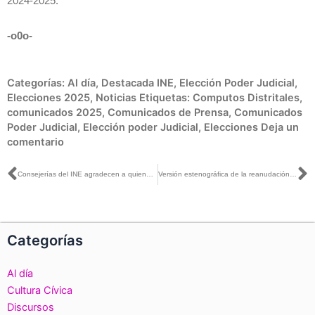
2024-2025.
-o0o-
Categorías:
Al día
,
Destacada INE
,
Elección Poder Judicial
,
Elecciones 2025
,
Noticias
Etiquetas:
Computos Distritales
,
comunicados 2025
,
Comunicados de Prensa
,
Comunicados
Poder Judicial
,
Elección poder Judicial
,
Elecciones
Deja un
comentario
Ant
S
Consejerías del INE agradecen a quienes realizaron los cómputos en los 300 Consejos Distritales
Versión estenográfica de la reanudación de la Sesión Extraordinaria del Consejo General del INE, relativo a los cómputos de la Elección del Poder Judicial 2025
Categorías
Al día
Cultura Cívica
Discursos