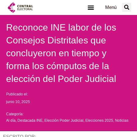
Ir
Menú
al
contenido
Reconoce INE labor de los
Consejos Distritales que
concluyeron en tiempo y
forma los cómputos de la
elección del Poder Judicial
Publicado el:
junio 10, 2025
Categoría:
Al día
,
Destacada INE
,
Elección Poder Judicial
,
Elecciones 2025
,
Noticias
ESCRITO POR: