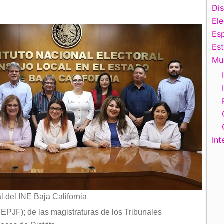
Di
El
Esp
Es
Mu
Int
 del INE Baja California
TEPJF); de las magistraturas de los Tribunales