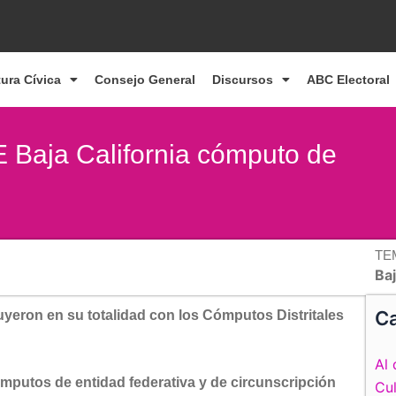
tura Cívica
Consejo General
Discursos
ABC Electoral
E Baja California cómputo de
TE
Baj
Ca
yeron en su totalidad con los Cómputos Distritales
Al 
 cómputos de entidad federativa y de circunscripción
Cul