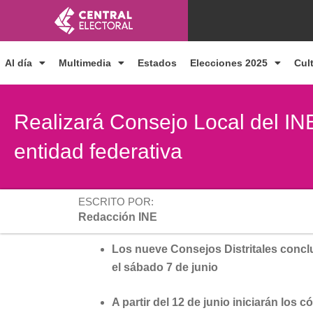
Ir
al
contenido
Al día
Multimedia
Estados
Elecciones 2025
Cul
Realizará Consejo Local del IN
entidad federativa
ESCRITO POR:
Redacción INE
Los nueve Consejos Distritales conclu
el sábado 7 de junio
A partir del 12 de junio iniciarán los