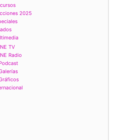
scursos
ecciones 2025
eciales
tados
ltimedia
INE TV
INE Radio
Podcast
Galerías
Gráficos
ernacional