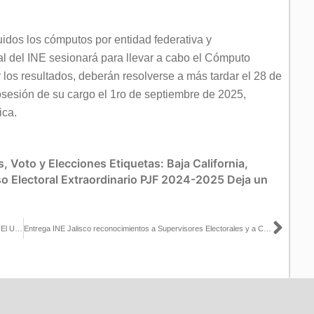
idos los cómputos por entidad federativa y
al del INE sesionará para llevar a cabo el Cómputo
los resultados, deberán resolverse a más tardar el 28 de
osesión de su cargo el 1ro de septiembre de 2025,
ica.
s
,
Voto y Elecciones
Etiquetas:
Baja California
,
o Electoral Extraordinario PJF 2024-2025
Deja un
Sigu
Consulta el artículo de la Consejera Carla Humphrey publicado en El Universal
Entrega INE Jalisco reconocimientos a Supervisores Electorales y a Capacitadores Asistentes Electorales en el Distrito 9