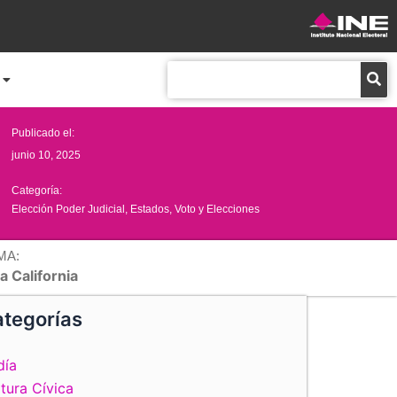
Buscar
Publicado el:
junio 10, 2025
Categoría:
Elección Poder Judicial
,
Estados
,
Voto y Elecciones
MA:
a California
tegorías
día
tura Cívica