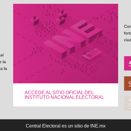
Con
for
ciu
al
 la
a la
ACCEDE AL SITIO OFICIAL DEL
INSTITUTO NACIONAL ELECTORAL
Central Electoral es un sitio de INE.mx