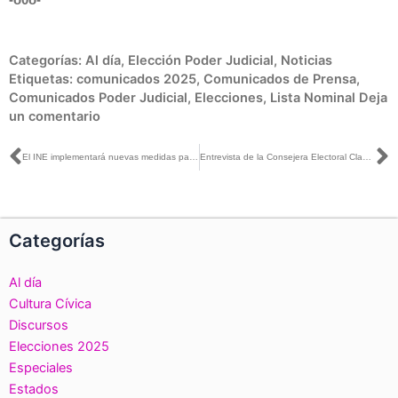
-o0o-
Categorías:
Al día
,
Elección Poder Judicial
,
Noticias
Etiquetas:
comunicados 2025
,
Comunicados de Prensa
,
Comunicados Poder Judicial
,
Elecciones
,
Lista Nominal
Deja
un comentario
Ant
S
El INE implementará nuevas medidas para agilizar el voto durante la Jornada Electoral del 1 de junio
Entrevista de la Consejera Electoral Claudia Zavala con José Cárdenas para Radio Fórmula
Categorías
Al día
Cultura Cívica
Discursos
Elecciones 2025
Especiales
Estados