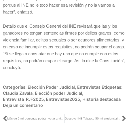
porque al INE no le tocó hacer esa revisión y no la vamos a
hacer”, enfatizó.
Detalló que el Consejo General del INE revisará que las y los
ganadores no tengan sentencias firmes por delitos graves, como
violencia familiar, delitos sexuales o ser deudores alimentarios, y
en caso de incumplir estos requisitos, no podrán ocupar el cargo.
“Si se llega a constatar que hay uno que no cumple con estos
requisitos, no podrán ocupar el cargo. Así lo dice la Constitución”,
concluyó.
Categorías:
Elección Poder Judicial
,
Entrevistas
Etiquetas:
Claudia Zavala
,
Elección poder Judicial
,
Entrevista_PJF2025
,
Entrevistas2025
,
Historia destacada
Deja un comentario
Ant
S
Más de 5 mil personas podrán votar anticipadamente en la elección del Poder Judicial de la Federación 2024-2025
Destruye INE Tabasco 50 mil credenciales devueltas por actualización del padrón electoral