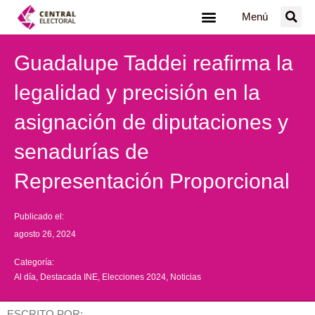
Ir
Menú
al
contenido
Guadalupe Taddei reafirma la
legalidad y precisión en la
asignación de diputaciones y
senadurías de
Representación Proporcional
Publicado el:
agosto 26, 2024
Categoría:
Al día
,
Destacada INE
,
Elecciones 2024
,
Noticias
ESCRITO POR: