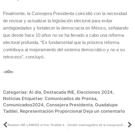
Finalmente, la Consejera Presidenta coincidió con la necesidad
de revisar y actualizar la legislación electoral para evitar
ambigüedades y fortalecer la democracia en México, señalando
que desde hace 10 años no se ha llevado a cabo una reforma
electoral profunda. “Es fundamental que la próxima reforma
contribuya al mejoramiento del sistema democrático y no a su
retroceso”, concluyó.
-o0o-
Categorías:
Al día
,
Destacada INE
,
Elecciones 2024
,
Noticias
Etiquetas:
Comunicados de Prensa
,
Comunicados2024
,
Consejera Presidenta
,
Guadalupe
Taddei
,
Representación Proporcional
Deja un comentario
Ant
S
Realizan INE y AMCEE el foro “Análisis de las elecciones concurrentes 2023-2024 desde una perspectiva interseccional”
Versión estenográfica de la inauguración del foro de análisis, Elecciones concurrentes 2023-2024 desde una perspectiva interseccional