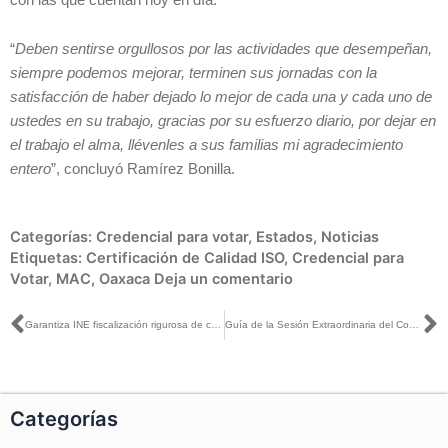
“
Deben sentirse orgullosos por las actividades que desempeñan,
siempre podemos mejorar, terminen sus jornadas con la
satisfacción de haber dejado lo mejor de cada una y cada uno de
ustedes en su trabajo, gracias por su esfuerzo diario, por dejar en
el trabajo el alma, llévenles a sus familias mi agradecimiento
entero
”, concluyó Ramírez Bonilla.
Categorías:
Credencial para votar
,
Estados
,
Noticias
Etiquetas:
Certificación de Calidad ISO
,
Credencial para
Votar
,
MAC
,
Oaxaca
Deja un comentario
Ant
S
Garantiza INE fiscalización rigurosa de campañas y transparencia en los procesos electorales federal y locales 2023-2024
Guía de la Sesión Extraordinaria del Consejo General, 22 de julio de 2024
Categorías